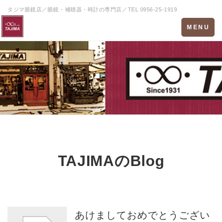
タジマ眼鏡店／眼鏡・補聴器・時計の専門店／TEL 0956-25-1919
Toggle
MENU
navigation
TAJIMAのBlog
あけましておめでとうござい